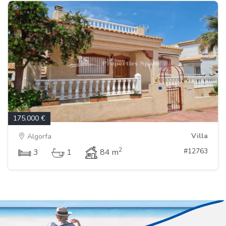
175.000 €
Villa
Algorfa
2
#12763
3
1
84 m