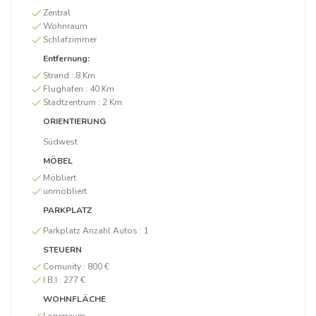
Zentral
Wohnraum
Schlafzimmer
Entfernung:
Strand :
8 Km
Flughafen :
40 Km
Stadtzentrum :
2 Km
ORIENTIERUNG
Südwest
MÖBEL
Möbliert
unmöbliert
PARKPLATZ
Parkplatz Anzahl Autos :
1
STEUERN
Comunity :
800 €
I.B.I :
277 €
WOHNFLÄCHE