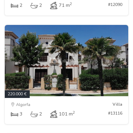
2
#12090
2
2
71 m
220.000 €
Villa
Algorfa
2
#13116
3
2
101 m