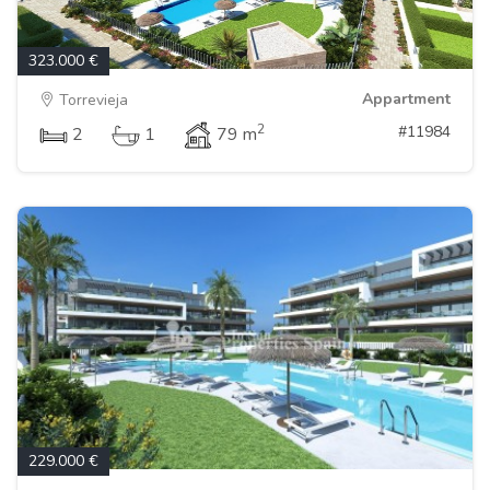
323.000 €
Appartment
Torrevieja
2
#11984
2
1
79 m
229.000 €