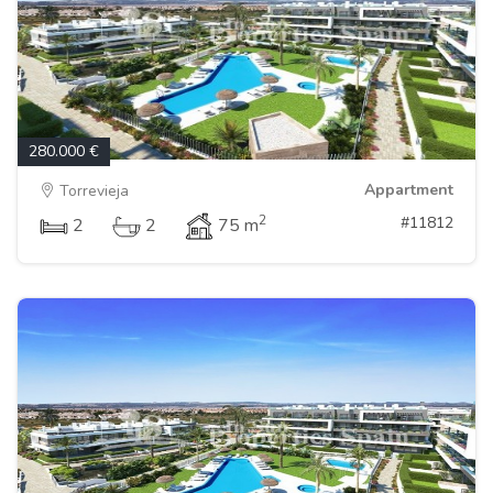
280.000 €
Appartment
Torrevieja
2
#11812
2
2
75 m