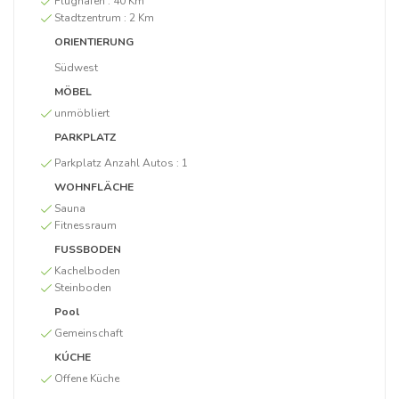
Flughafen :
40 Km
Stadtzentrum :
2 Km
ORIENTIERUNG
Südwest
MÖBEL
unmöbliert
PARKPLATZ
Parkplatz Anzahl Autos :
1
WOHNFLÄCHE
Sauna
Fitnessraum
FUSSBODEN
Kachelboden
Steinboden
Pool
Gemeinschaft
KÚCHE
Offene Küche