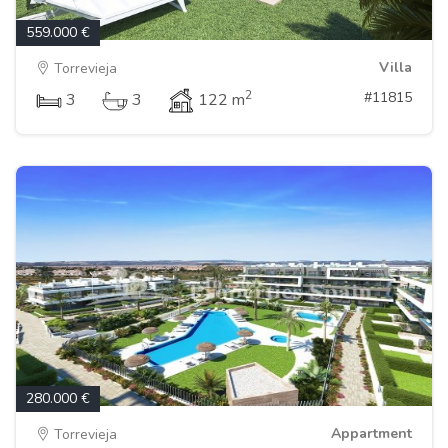
559.000 €
Villa
Torrevieja
2
#11815
3
3
122 m
280.000 €
Appartment
Torrevieja