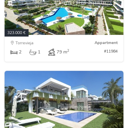
323.000 €
Appartment
Torrevieja
2
#11984
2
1
79 m