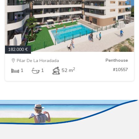
182.000 €
Penthouse
Pilar De La Horadada
2
#10557
1
1
52 m