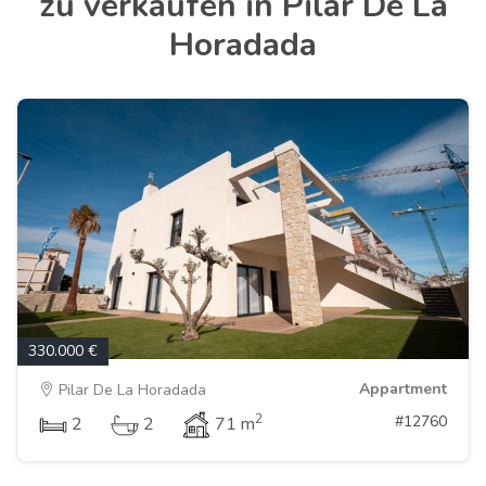
zu verkaufen in Pilar De La
Horadada
330.000 €
Appartment
Pilar De La Horadada
2
#12760
2
2
71 m