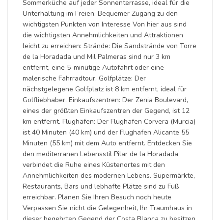
Sommerküche auf jeder Sonnenterrasse, ideal für die
Unterhaltung im Freien. Bequemer Zugang zu den
wichtigsten Punkten von Interesse Von hier aus sind
die wichtigsten Annehmlichkeiten und Attraktionen
leicht zu erreichen: Strände: Die Sandstrände von Torre
de la Horadada und Mil Palmeras sind nur 3 km
entfernt, eine 5-minütige Autofahrt oder eine
malerische Fahrradtour. Golfplätze: Der
nächstgelegene Golfplatz ist 8 km entfernt, ideal für
Golfliebhaber. Einkaufszentren: Der Zenia Boulevard,
eines der größten Einkaufszentren der Gegend, ist 12
km entfernt. Flughäfen: Der Flughafen Corvera (Murcia)
ist 40 Minuten (40 km) und der Flughafen Alicante 55
Minuten (55 km) mit dem Auto entfernt. Entdecken Sie
den mediterranen Lebensstil Pilar de la Horadada
verbindet die Ruhe eines Küstenortes mit den
Annehmlichkeiten des modernen Lebens. Supermärkte,
Restaurants, Bars und lebhafte Plätze sind zu Fuß
erreichbar. Planen Sie Ihren Besuch noch heute
Verpassen Sie nicht die Gelegenheit, Ihr Traumhaus in
dieser begehrten Gegend der Costa Blanca zu besitzen.