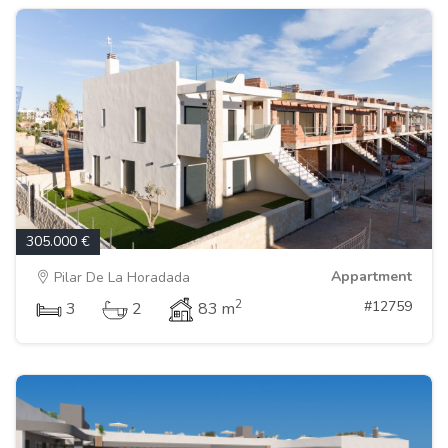
305.000 €
Appartment
Pilar De La Horadada
2
#12759
3
2
83 m