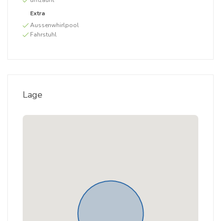
umzäunt
Extra
Aussenwhirlpool
Fahrstuhl
Lage