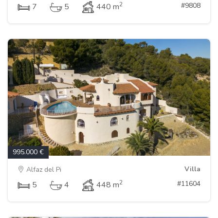
2
#9808
7
5
440 m
995.000 €
Villa
Alfaz del Pi
2
#11604
5
4
448 m