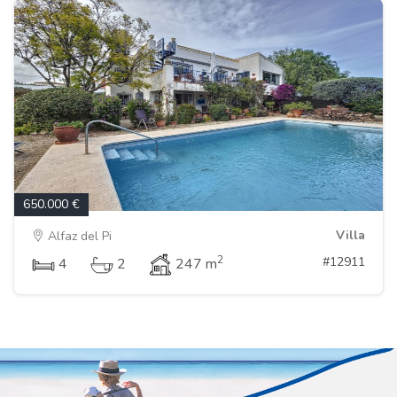
650.000 €
Villa
Alfaz del Pi
2
#12911
4
2
247 m