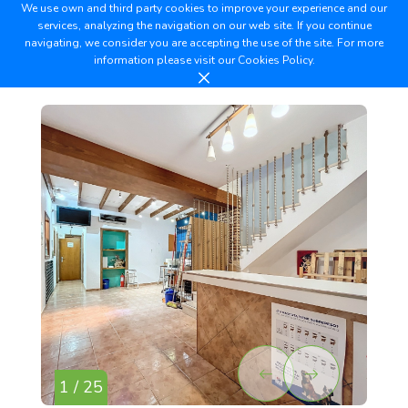
We use own and third party cookies to improve your experience and our
services, analyzing the navigation on our web site. If you continue
navigating, we consider you are accepting the use of the site. For more
information please visit our
Cookies Policy.
1 / 25
2 /